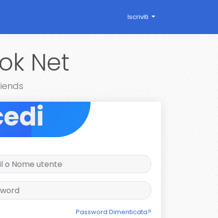
Iscriviti
ok Net
riends
cedi
Password Dimenticata?